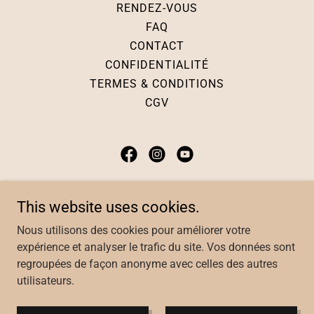
RENDEZ-VOUS
FAQ
CONTACT
CONFIDENTIALITÉ
TERMES & CONDITIONS
CGV
Akasha-Hypnose
This website uses cookies.
1391, rue Shefford, Bromont, QC J2L 1J6
Nous utilisons des cookies pour améliorer votre
expérience et analyser le trafic du site. Vos données sont
regroupées de façon anonyme avec celles des autres
utilisateurs.
Copyright © 2023 Dominique Sawyer - Tous droits réservés.
Crédit portraits: Julie Dessureault de Rose Aux Joues